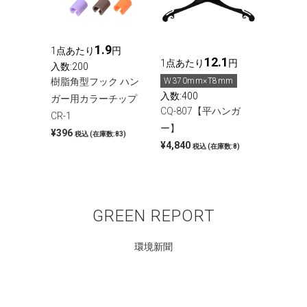
1.9
1点あたり
円
12.1
1点あたり
円
入数:200
W370mm×T8mm
樹脂角型フック ハン
入数:400
ガー用カラーチップ
CQ-807【平ハンガ
CR-1
ー】
¥396
税込
(在庫数:83)
¥4,840
税込
(在庫数:8)
GREEN REPORT
環境新聞