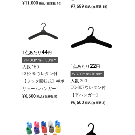
¥11,000
税込
(在庫数:10)
¥7,689
税込
(在庫数:18)
44
1点あたり
円
W400mm×T30mm
22
1点あたり
円
入数:150
CQ-395ウレタン付
W370mm×T8mm
入数:300
【フック回転式】半ボ
CQ-807ウレタン付
リュームハンガー
【平ハンガー】
¥6,600
税込
(在庫数:5)
¥6,600
税込
(在庫数:3)