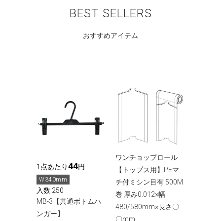
BEST SELLERS
おすすめアイテム
ワンチョップロール
44
1点あたり
円
【トップス用】PEマ
W340mm
チ付ミシン目有 500M
入数:250
巻 厚み0.012×幅
MB-3【共通ボトムハ
480/580mm×長さ〇
ンガー】
〇mm